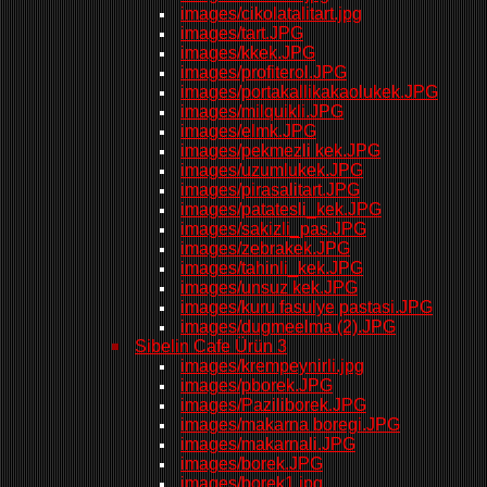
images/cikolatalitart.jpg
images/tart.JPG
images/kkek.JPG
images/profiterol.JPG
images/portakallikakaolukek.JPG
images/milquikli.JPG
images/elmk.JPG
images/pekmezli kek.JPG
images/uzumlukek.JPG
images/pirasalitart.JPG
images/patatesli_kek.JPG
images/sakizli_pas.JPG
images/zebrakek.JPG
images/tahinli_kek.JPG
images/unsuz kek.JPG
images/kuru fasulye pastasi.JPG
images/dugmeelma (2).JPG
Sibelin Cafe Ürün 3
images/krempeynirli.jpg
images/pborek.JPG
images/Paziliborek.JPG
images/makarna boregi.JPG
images/makarnali.JPG
images/borek.JPG
images/borek1.jpg