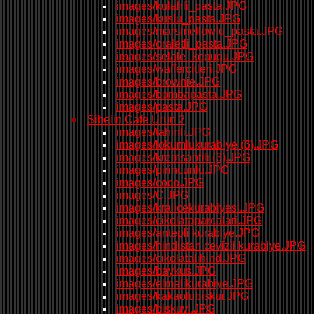
images/kulahli_pasta.JPG
images/kuslu_pasta.JPG
images/marsmellowlu_pasta.JPG
images/oraletli_pasta.JPG
images/selale_kopugu.JPG
images/waffercitleri.JPG
images/brownie.JPG
images/bombapasta.JPG
images/pasta.JPG
Sibelin Cafe Ürün 2
images/tahinli.JPG
images/lokumlukurabiye (6).JPG
images/kremsantili (3).JPG
images/pirincunlu.JPG
images/coco.JPG
images/C.JPG
images/kralicekurabiyesi.JPG
images/cikolataparcalari.JPG
images/antepli kurabiye.JPG
images/hindistan cevizli kurabiye.JPG
images/cikolatalihind.JPG
images/baykus.JPG
images/elmalikurabiye.JPG
images/kakaolubiskui.JPG
images/biskuvi.JPG