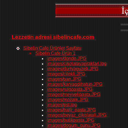
Lezzetin adresi sibelincafe.com
Sibelin Cafe Ürünler Sayfası
Sibelin Cafe Ürün 1
images/dondo.JPG
images/cikolatayapraklari.jpg
images/dunyaguzeli.JPG
images/cilekli.JPG
images/pan.JPG
images/karyagdihatun.JPG
images/rulopasta.JPG
images/meyvelipasta.JPG
images/mozaik.JPG
images/pst.jpg
images/balli_pasta.JPG
images/beyaz_cikolatali.JPG
images/butikpasta.JPG
images/dogum_gunu.JPG