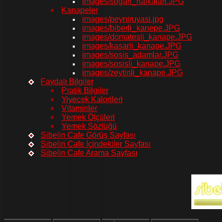
images/sogan_halkalari.JPG
Kanapeler
images/peyniruyasi.jpg
images/biberli_kanepe.JPG
images/domatesli_kanape.JPG
images/kasarli_kanape.JPG
images/sosis_adamlar.JPG
images/sosisli_kanape.JPG
images/zeytinli_kanape.JPG
Faydalı Bilgiler
Pratik Bilgiler
Yiyecek Kalorileri
Vitaminler
Yemek Ölçüleri
Yemek Sözlüğü
Sibelin Cafe Görüş Sayfası
Sibelin Cafe İçindekiler Sayfası
Sibelin Cafe Arama Sayfası