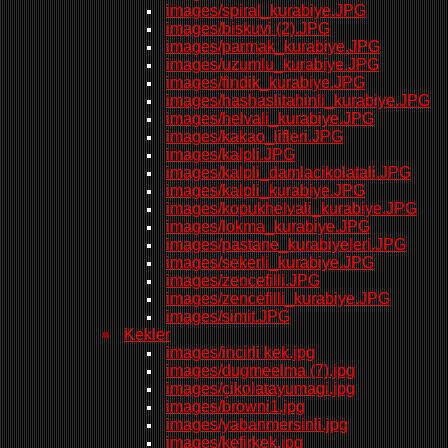
images/spiral_kurabiye.JPG
images/biskuvi (2).JPG
images/parmak_kurabiye.JPG
images/uzumlu_kurabiye.JPG
images/findik_kurabiye.JPG
images/hashaslitahinli_kurabiye.JPG
images/helvali_kurabiye.JPG
images/kakao_lifleri.JPG
images/kalpli.JPG
images/kalpli_damlacikolatali.JPG
images/kalpli_kurabiye.JPG
images/kopukhelvali_kurabiye.JPG
images/lokma_kurabiye.JPG
images/pastane_kurabiyeleri.JPG
images/sekerli_kurabiye.JPG
images/zencefilli.JPG
images/zencefilli_kurabiye.JPG
images/simit.JPG
Kekler
images/incirli kek.jpg
images/dugmeelma (7).jpg
images/çikolatayumagi.jpg
images/browni1.jpg
images/yabanmersinli.jpg
images/kefirkek.jpg