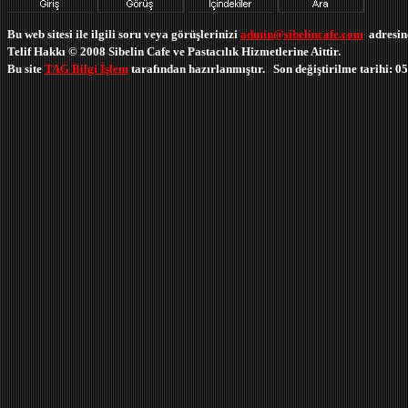
Bu web sitesi ile ilgili soru veya görüşlerinizi
admin@sibelincafe.com
adresine
Telif Hakkı © 2008
Sibelin Cafe ve Pastacılık Hizmetlerine Aittir.
Bu site
TAG Bilgi İşlem
tarafından hazırlanmıştır. Son değiştirilme tarihi: 0