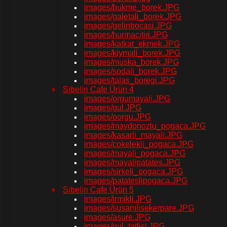
images/bukme_borek.JPG
images/galetali_borek.JPG
images/gelinbocasi.JPG
images/hurmacitiri.JPG
images/katkat_ekmek.JPG
images/kiymali_borek.JPG
images/muska_borek.JPG
images/sodali_borek.JPG
images/talas_boregi.JPG
Sibelin Cafe Ürün 4
images/orgumayali.JPG
images/gul.JPG
images/oorgu.JPG
images/maydonozlu_pogaca.JPG
images/kasarli_mayali.JPG
images/cokelekli_pogaca.JPG
images/mayali_pogaca.JPG
images/mayalipatates.JPG
images/sirkeli_pogaca.JPG
images/patateslipogaca.JPG
Sibelin Cafe Ürün 5
images/irmikli.JPG
images/susamlisekerpare.JPG
images/asure.JPG
images/gul_tatlisi.JPG