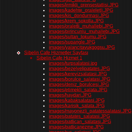
images/irmikli_prensestatlisi.JPG
images/kadehte_oraleletli.JPG
images/kis_dondurmasi.JPG
images/krem_sokolla.JPG
images/oraletli_muhallebi.JPG
images/pirincunlu_muhallebi.JPG
images/sultan_lokumu.JPG
images/supangle.JPG
images/yalancitavukgogsu.JPG
Sibelin Cafe Hizmetler Sayfası
Sibelin Cafe Hizmet 1
images/turpsalatasi.jpg
images/bezelyelipatates.JPG
images/kerevizsalatasi.JPG
images/borulce_salatasi.JPG
images/deniz_borulcesi.JPG
images/etimekli_salata.JPG
images/haydari.JPG
images/kabaksalatasi.JPG
images/karisik_salata.JPG
images/mayonezli_patatessalatasi.JPG
images/patates_salatasi.JPG
images/patlican_salatasi.JPG
images/patlicanezme.JPG