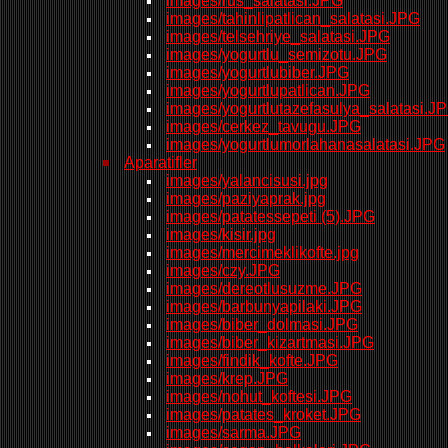
images/rus_salatasi.JPG
images/tahinlipatlican_salatasi.JPG
images/telsehriye_salatasi.JPG
images/yogurtlu_semizotu.JPG
images/yogurtlubiber.JPG
images/yogurtlupatlican.JPG
images/yogurtlutazefasulya_salatasi.J
images/cerkez_tavugu.JPG
images/yogurtlumorlahanasalatasi.JPG
Aparatifler
images/yalancisusi.jpg
images/paziyaprak.jpg
images/patatessepeti (5).JPG
images/kisir.jpg
images/mercimeklikofte.jpg
images/czy.JPG
images/dereotlusuzme.JPG
images/barbunyapilaki.JPG
images/biber_dolmasi.JPG
images/biber_kizartmasi.JPG
images/findik_kofte.JPG
images/krep.JPG
images/nohut_koftesi.JPG
images/patates_kroket.JPG
images/sarma.JPG