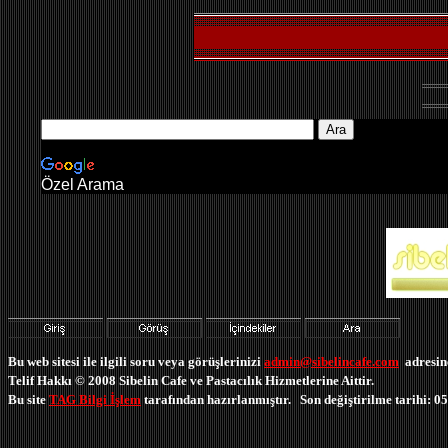
Özel Arama
Bu web sitesi ile ilgili soru veya görüşlerinizi
admin@sibelincafe.com
adresine
Telif Hakkı © 2008
Sibelin Cafe ve Pastacılık Hizmetlerine Aittir.
Bu site
TAG Bilgi İşlem
tarafından hazırlanmıştır. Son değiştirilme tarihi: 0